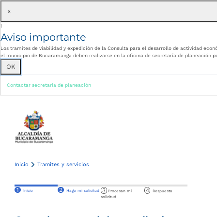
×
i
Aviso importante
Los tramites de viabilidad y expedición de la Consulta para el desarrollo de actividad econ
el municipio de Bucaramanga deben realizarse en la oficina de secretaría de planeación po
OK
Contactar secretaría de planeación
Inicio
Tramites y servicios
Consulta para el desarrollo de actividad económica
1
2
3
4
Inicio
Hago mi solicitud
Procesan mi
Respuesta
solicitud